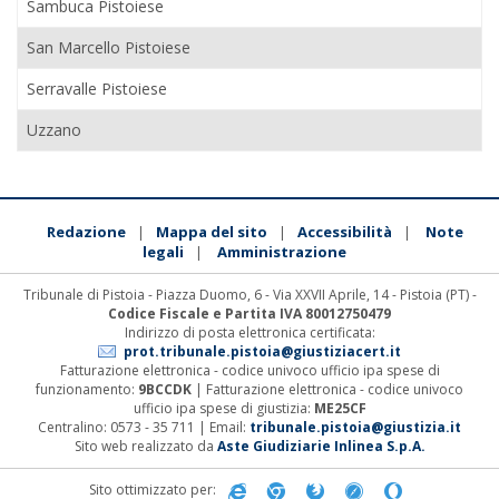
Sambuca Pistoiese
San Marcello Pistoiese
Serravalle Pistoiese
Uzzano
Redazione
Mappa del sito
Accessibilità
Note
|
|
|
legali
Amministrazione
|
Tribunale di Pistoia - Piazza Duomo, 6 - Via XXVII Aprile, 14 - Pistoia (PT) -
Codice Fiscale e Partita IVA 80012750479
Indirizzo di posta elettronica certificata:
prot.tribunale.pistoia@giustiziacert.it
Fatturazione elettronica - codice univoco ufficio ipa spese di
funzionamento:
9BCCDK
| Fatturazione elettronica - codice univoco
ufficio ipa spese di giustizia:
ME25CF
Centralino: 0573 - 35 711 | Email:
tribunale.pistoia@giustizia.it
Sito web realizzato da
Aste Giudiziarie Inlinea S.p.A.
Sito ottimizzato per: