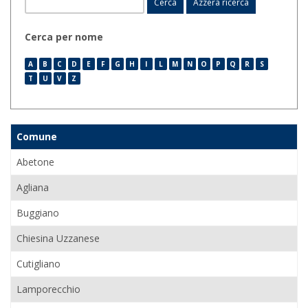
Cerca per nome
A
B
C
D
E
F
G
H
I
L
M
N
O
P
Q
R
S
T
U
V
Z
Comune
Abetone
Agliana
Buggiano
Chiesina Uzzanese
Cutigliano
Lamporecchio