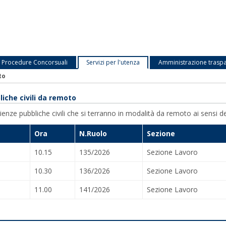
Procedure Concorsuali
Servizi per l'utenza
Amministrazione trasp
to
iche civili da remoto
enze pubbliche civili che si terranno in modalità da remoto ai sensi dell'
Ora
N.Ruolo
Sezione
10.15
135/2026
Sezione Lavoro
10.30
136/2026
Sezione Lavoro
11.00
141/2026
Sezione Lavoro