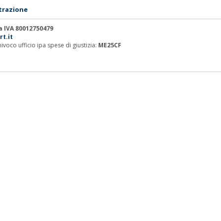
trazione
ta IVA 80012750479
rt.it
ivoco ufficio ipa spese di giustizia:
ME25CF