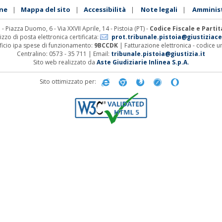
ne
Mappa del sito
Accessibilità
Note legali
Amminis
|
|
|
|
 - Piazza Duomo, 6 - Via XXVII Aprile, 14 - Pistoia (PT) -
Codice Fiscale e Parti
rizzo di posta elettronica certificata:
prot.tribunale.pistoia@giustiziace
fficio ipa spese di funzionamento:
9BCCDK
| Fatturazione elettronica - codice un
Centralino: 0573 - 35 711 | Email:
tribunale.pistoia@giustizia.it
Sito web realizzato da
Aste Giudiziarie Inlinea S.p.A.
Sito ottimizzato per: